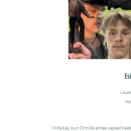
Es
Lauan
Ke
Mitä käy, kun Onnille antaa vapaat kä