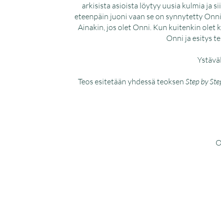
arkisista asioista löytyy uusia kulmia ja 
eteenpäin juoni vaan se on synnytetty Onnin
Ainakin, jos olet Onni. Kun kuitenkin olet 
Onni ja esitys te
Ystäväl
Teos esitetään yhdessä teoksen
Step by Ste
O