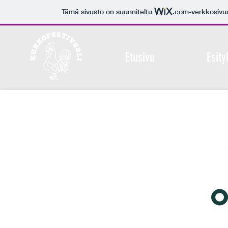
Tämä sivusto on suunniteltu
.com
-verkkosivu
Etusivu
Esity